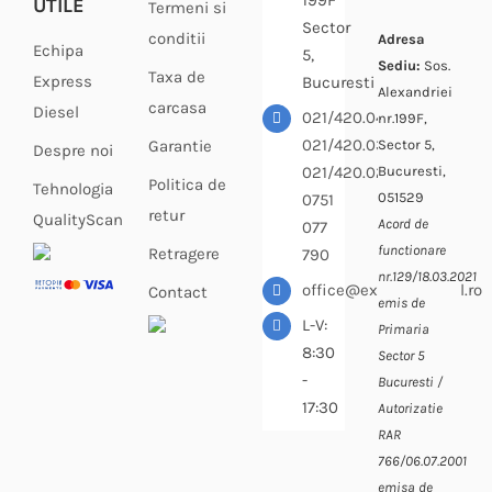
199F
UTILE
Termeni si
Sector
conditii
Adresa
Echipa
5,
Sediu:
Sos.
Taxa de
Express
Bucuresti
Alexandriei
carcasa
Diesel
021/420.04.33
nr.199F,
021/420.03.64
Sector 5,
Garantie
Despre noi
Bucuresti,
021/420.02.69
Politica de
Tehnologia
051529
0751
retur
QualityScan
Acord de
077
functionare
Retragere
790
nr.129/18.03.2021
office@expressdiesel.ro
Contact
emis de
L-V:
Primaria
8:30
Sector 5
-
Bucuresti /
17:30
Autorizatie
RAR
766/06.07.2001
emisa de