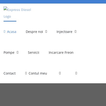
Skip
to
content
Acasa
Despre noi
Injectoare
Pompe
Servicii
Incarcare Freon
Contact
Contul meu