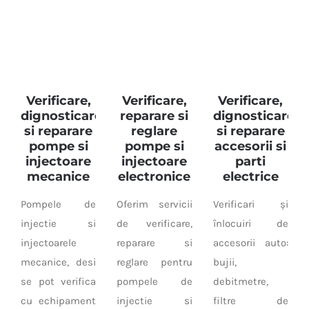
Verificare,
Verificare,
Verificare,
dignosticare
reparare si
dignosticare
si reparare
reglare
si reparare
pompe si
pompe si
accesorii si
injectoare
injectoare
parti
mecanice
electronice
electrice
Pompele de
Oferim servicii
Verificari și
injectie si
de verificare,
înlocuiri de
injectoarele
reparare si
accesorii auto:
mecanice, desi
reglare pentru
bujii,
se pot verifica
pompele de
debitmetre,
cu echipament
injectie si
filtre de