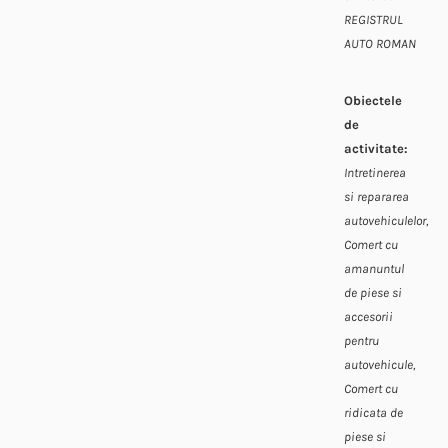
REGISTRUL
AUTO ROMAN
Obiectele
de
activitate:
Intretinerea
si repararea
autovehiculelor,
Comert cu
amanuntul
de piese si
accesorii
pentru
autovehicule,
Comert cu
ridicata de
piese si