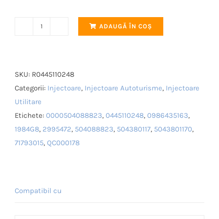
ADAUGĂ ÎN COȘ
Cantitate
Injector
Common
Rail
SKU:
R0445110248
Bosch
Categorii:
Injectoare
,
Injectoare Autoturisme
,
Injectoare
Remanufacturat
Utilitare
0445110248
Etichete:
0000504088823
,
0445110248
,
0986435163
,
Iveco,
1984G8
,
2995472
,
504088823
,
504380117
,
5043801170
,
Fiat,
71793015
,
QC000178
Citroen,
Peugeot
Compatibil cu