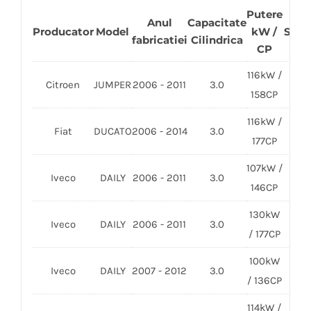
Putere
Anul
Capacitate
Producator
Model
kW /
Seri
fabricatiei
Cilindrica
CP
116kW /
Citroen
JUMPER
2006 - 2011
3.0
F1C
158CP
116kW /
Fiat
DUCATO
2006 - 2014
3.0
F1C
177CP
107kW /
Iveco
DAILY
2006 - 2011
3.0
F1CE
146CP
130kW
Iveco
DAILY
2006 - 2011
3.0
F1C
/ 177CP
100kW
Iveco
DAILY
2007 - 2012
3.0
F1C
/ 136CP
114kW /