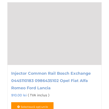
Injector Common Rail Bosch Exchange
0445110183 0986435102 Opel Fiat Alfa
Romeo Ford Lancia
910.00
lei
( TVA inclus )
Selectează opțiunile