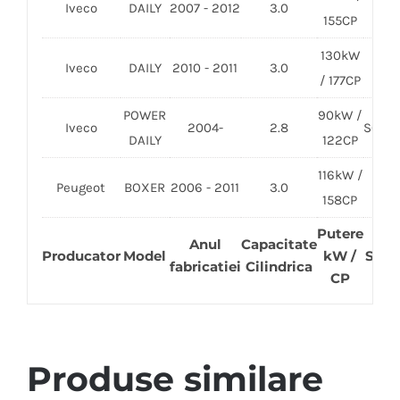
Iveco
DAILY
2007 - 2012
3.0
F1C
155CP
130kW
Iveco
DAILY
2010 - 2011
3.0
F1C
/ 177CP
POWER
90kW /
Iveco
2004-
2.8
SOFIM
DAILY
122CP
116kW /
Peugeot
BOXER
2006 - 2011
3.0
F1C
158CP
Putere
Anul
Capacitate
Producator
Model
kW /
Seri
fabricatiei
Cilindrica
CP
Produse similare