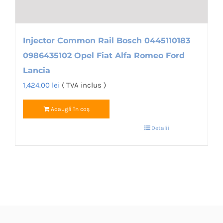
în
pagina
produsului.
Injector Common Rail Bosch 0445110183
0986435102 Opel Fiat Alfa Romeo Ford
Lancia
1,424.00
lei
( TVA inclus )
Adaugă în coș
Detalii