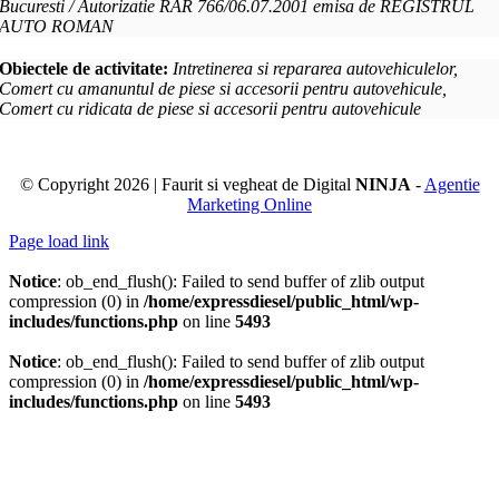
Bucuresti / Autorizatie RAR 766/06.07.2001 emisa de REGISTRUL
AUTO ROMAN
Obiectele de activitate:
Intretinerea si repararea autovehiculelor,
Comert cu amanuntul de piese si accesorii pentru autovehicule,
Comert cu ridicata de piese si accesorii pentru autovehicule
© Copyright
2026 | Faurit si vegheat de Digital
NINJA
-
Agentie
Marketing Online
Page load link
Go
to
Notice
: ob_end_flush(): Failed to send buffer of zlib output
Top
compression (0) in
/home/expressdiesel/public_html/wp-
includes/functions.php
on line
5493
Notice
: ob_end_flush(): Failed to send buffer of zlib output
compression (0) in
/home/expressdiesel/public_html/wp-
includes/functions.php
on line
5493