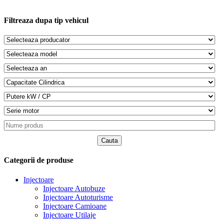
mai
multe
variații.
Filtreaza dupa tip vehicul
Opțiunile
pot
fi
alese
în
pagina
produsului.
Categorii de produse
Injectoare
Injectoare Autobuze
Injectoare Autoturisme
Injectoare Camioane
Injectoare Utilaje