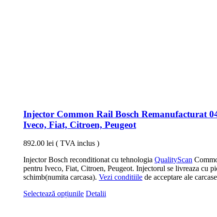
Injector Common Rail Bosch Remanufacturat 0
Iveco, Fiat, Citroen, Peugeot
892.00
lei
( TVA inclus )
Injector Bosch reconditionat cu tehnologia
QualityScan
Common
pentru Iveco, Fiat, Citroen, Peugeot. Injectorul se livreaza cu p
schimb(numita carcasa).
Vezi conditiile
de acceptare ale carcase
Acest
Selectează opțiunile
Detalii
produs
are