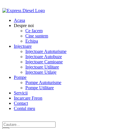
Skip
to
content
Acasa
Despre noi
Ce facem
Cine suntem
Echipa
Injectoare
Injectoare Autoturisme
Injectoare Autobuze
Injectoare Camioane
Injectoare Utilitare
Injectoare Utilaje
Pompe
Pompe Autoturisme
Pompe Utilitare
Servicii
Incarcare Freon
Contact
Contul meu
Cautare...