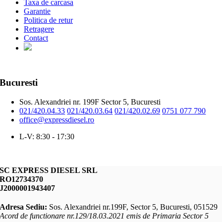
Taxa de carcasa
Garantie
Politica de retur
Retragere
Contact
Bucuresti
Sos. Alexandriei nr. 199F Sector 5, Bucuresti
021/420.04.33
021/420.03.64
021/420.02.69
0751 077 790
office@expressdiesel.ro
L-V: 8:30 - 17:30
SC EXPRESS DIESEL SRL
RO12734370
J2000001943407
Adresa Sediu:
Sos. Alexandriei nr.199F, Sector 5, Bucuresti, 051529
Acord de functionare nr.129/18.03.2021 emis de Primaria Sector 5