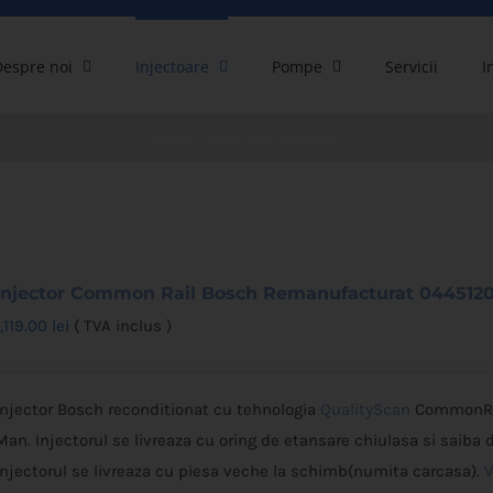
Despre noi
Injectoare
Pompe
Servicii
I
Acasă
Injectoare Autobuze
Injector Common Rail Bosch Remanufacturat 044512
1,119.00
lei
( TVA inclus )
Injector Bosch reconditionat cu tehnologia
QualityScan
CommonRai
Man. Injectorul se livreaza cu oring de etansare chiulasa si saiba 
Injectorul se livreaza cu piesa veche la schimb(numita carcasa).
V