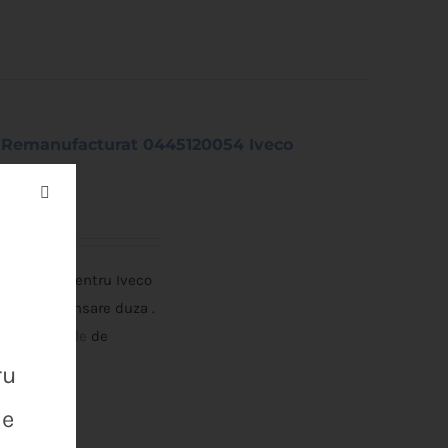
 Remanufacturat 0445120054 Iveco
l Bosch pentru Iveco
saiba de etansare duza .
ezi conditiile
de
ru
de