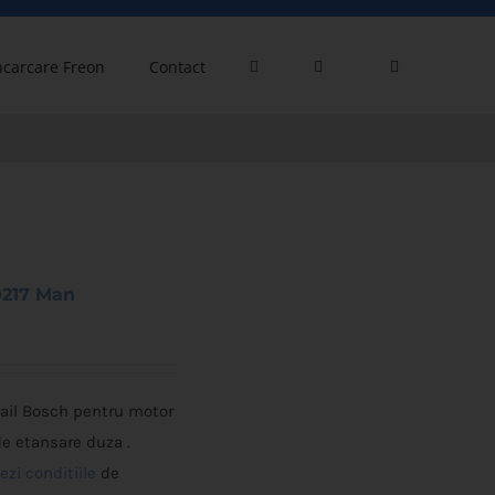
ncarcare Freon
Contact
0217 Man
l Bosch pentru motor
de etansare duza .
ezi conditiile
de