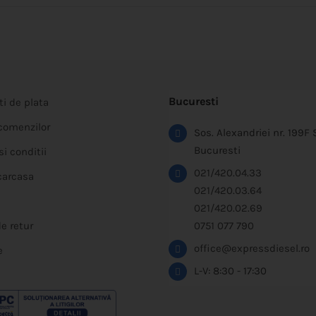
mai
multe
variații.
Opțiunile
pot
Bucuresti
ti de plata
fi
 comenzilor
alese
Sos. Alexandriei nr. 199F 
Bucuresti
în
i conditii
pagina
021/420.04.33
carcasa
produsului.
021/420.03.64
021/420.02.69
de retur
0751 077 790
office@expressdiesel.ro
e
L-V: 8:30 - 17:30