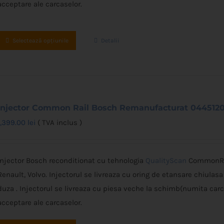
acceptare ale carcaselor.
Acest
Selectează opțiunile
Detalii
produs
are
mai
multe
Injector Common Rail Bosch Remanufacturat 0445120
variații.
Opțiunile
1,399.00
lei
( TVA inclus )
pot
fi
Injector Bosch reconditionat cu tehnologia
QualityScan
CommonRai
alese
Renault, Volvo. Injectorul se livreaza cu oring de etansare chiulasa
în
duza . Injectorul se livreaza cu piesa veche la schimb(numita car
pagina
acceptare ale carcaselor.
produsului.