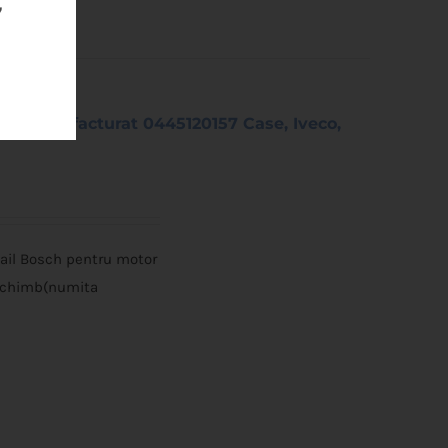
7
Remanufacturat 0445120157 Case, Iveco,
l Bosch pentru motor
a schimb(numita