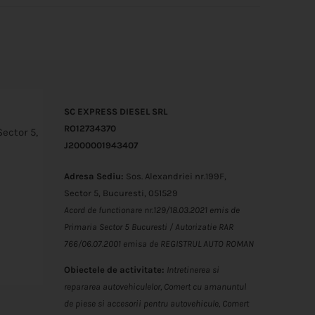
SC EXPRESS DIESEL SRL
RO12734370
Sector 5,
J2000001943407
Adresa Sediu:
Sos. Alexandriei nr.199F,
Sector 5, Bucuresti, 051529
Acord de functionare nr.129/18.03.2021 emis de
Primaria Sector 5 Bucuresti / Autorizatie RAR
766/06.07.2001 emisa de REGISTRUL AUTO ROMAN
Obiectele de activitate:
Intretinerea si
repararea autovehiculelor,
Comert cu amanuntul
de piese si accesorii pentru autovehicule,
Comert