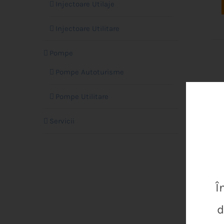
Injectoare Utilaje
Injectoare Utilitare
Pompe
Pompe Autoturisme
Pompe Utilitare
Servicii
Î
d