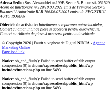
Adresa Sediu:
Sos. Alexandriei nr.199F, Sector 5, Bucuresti, 051529
Acord de functionare nr.129/18.03.2021 emis de Primaria Sector 5
Bucuresti / Autorizatie RAR 766/06.07.2001 emisa de REGISTRUL
AUTO ROMAN
Obiectele de activitate:
Intretinerea si repararea autovehiculelor,
Comert cu amanuntul de piese si accesorii pentru autovehicule,
Comert cu ridicata de piese si accesorii pentru autovehicule
© Copyright
2026 | Faurit si vegheat de Digital
NINJA
-
Agentie
Marketing Online
Page load link
Go
to
Notice
: ob_end_flush(): Failed to send buffer of zlib output
Top
compression (0) in
/home/expressdiesel/public_html/wp-
includes/functions.php
on line
5493
Notice
: ob_end_flush(): Failed to send buffer of zlib output
compression (0) in
/home/expressdiesel/public_html/wp-
includes/functions.php
on line
5493