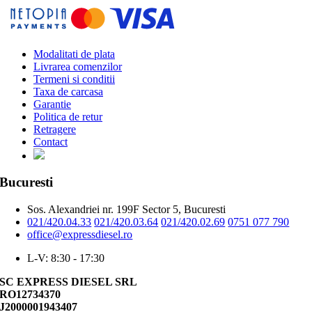
Modalitati de plata
Livrarea comenzilor
Termeni si conditii
Taxa de carcasa
Garantie
Politica de retur
Retragere
Contact
Bucuresti
Sos. Alexandriei nr. 199F Sector 5, Bucuresti
021/420.04.33
021/420.03.64
021/420.02.69
0751 077 790
office@expressdiesel.ro
L-V: 8:30 - 17:30
SC EXPRESS DIESEL SRL
RO12734370
J2000001943407