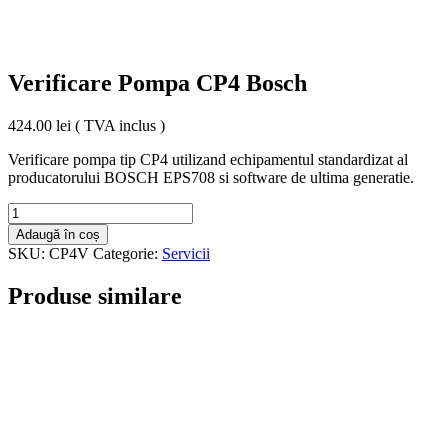
Verificare Pompa CP4 Bosch
424.00
lei
( TVA inclus )
Verificare pompa tip CP4 utilizand echipamentul standardizat al
producatorului BOSCH EPS708 si software de ultima generatie.
Cantitate
Verificare
Adaugă în coș
Pompa
SKU:
CP4V
Categorie:
Servicii
CP4
Bosch
Produse similare