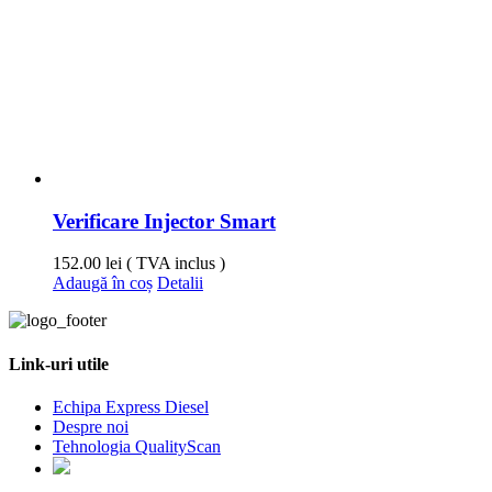
Verificare Injector Smart
152.00
lei
( TVA inclus )
Adaugă în coș
Detalii
Link-uri utile
Echipa Express Diesel
Despre noi
Tehnologia QualityScan