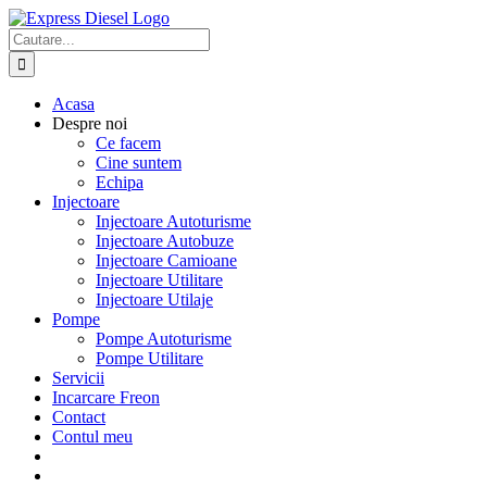
Skip
to
Cautare...
content
Acasa
Despre noi
Ce facem
Cine suntem
Echipa
Injectoare
Injectoare Autoturisme
Injectoare Autobuze
Injectoare Camioane
Injectoare Utilitare
Injectoare Utilaje
Pompe
Pompe Autoturisme
Pompe Utilitare
Servicii
Incarcare Freon
Contact
Contul meu