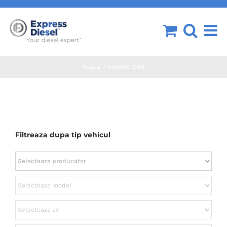
Skip
to
content
Acasă
R0445010611
Filtreaza dupa tip vehicul