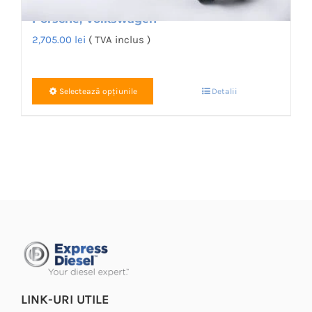
Porsche, Volkswagen
2,705.00
lei
( TVA inclus )
Acest
Selectează opțiunile
Detalii
produs
are
mai
multe
variații.
Opțiunile
pot
fi
alese
în
LINK-URI UTILE
pagina