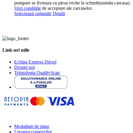
pompare se livreaza cu piesa veche la schimb(numita carcasa).
Vezi conditiile
de acceptare ale carcaselor.
Acest
Selectează opțiunile
Detalii
produs
are
mai
multe
variații.
Opțiunile
Link-uri utile
pot
fi
alese
Echipa Express Diesel
în
Despre noi
pagina
Tehnologia QualityScan
produsului.
Modalitati de plata
Livrarea comenzilor