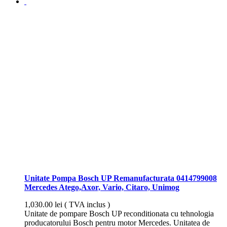
Unitate Pompa Bosch UP Remanufacturata 0414799008
Mercedes Atego,Axor, Vario, Citaro, Unimog
1,030.00
lei
( TVA inclus )
Unitate de pompare Bosch UP reconditionata cu tehnologia
producatorului Bosch pentru motor Mercedes. Unitatea de