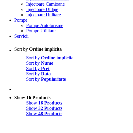
Injectoare Camioane
Injectoare Utilaje
Injectoare Utilitare
Pompe
Pompe Autoturisme
Pompe Utilitare
Servicii
Sort by
Ordine implicita
Sort by
Ordine implicita
Sort by
Nume
Sort by
Pret
Sort by
Data
Sort by
Popularitate
Show
16 Products
Show
16 Products
Show
32 Products
Show
48 Products