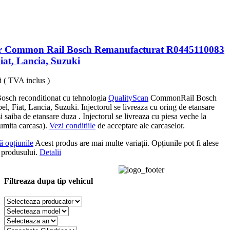
or Common Rail Bosch Remanufacturat R0445110083
iat, Lancia, Suzuki
i
( TVA inclus )
Bosch reconditionat cu tehnologia
QualityScan
CommonRail Bosch
el, Fiat, Lancia, Suzuki. Injectorul se livreaza cu oring de etansare
si saiba de etansare duza . Injectorul se livreaza cu piesa veche la
umita carcasa).
Vezi conditiile
de acceptare ale carcaselor.
ă opțiunile
Acest produs are mai multe variații. Opțiunile pot fi alese
 produsului.
Detalii
Filtreaza dupa tip vehicul