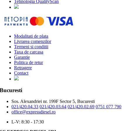
Tehnologia QualityScan
Modalitati de plata
Livrarea comenzilor
Termeni si conditii
Taxa de carcasa
Garantie
Politica de retur
Retragere
Contact
Bucuresti
Sos. Alexandriei nr. 199F Sector 5, Bucuresti
021/420.04.33
021/420.03.64
021/420.02.69
0751 077 790
office@expressdiesel.ro
L-V: 8:30 - 17:30