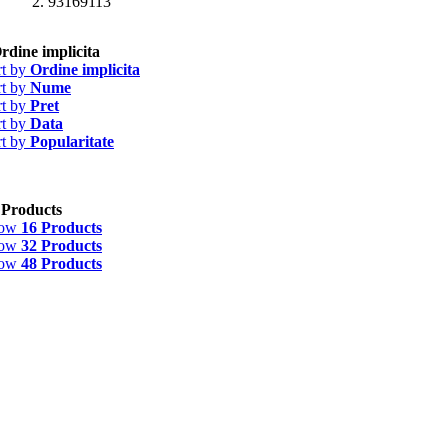
93169113
rdine implicita
rt by
Ordine implicita
rt by
Nume
rt by
Pret
rt by
Data
rt by
Popularitate
 Products
how
16 Products
how
32 Products
how
48 Products