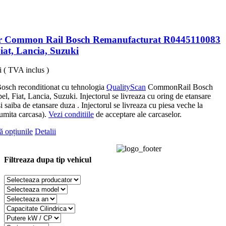
or Common Rail Bosch Remanufacturat R0445110083
iat, Lancia, Suzuki
i
( TVA inclus )
Bosch reconditionat cu tehnologia
QualityScan
CommonRail Bosch
el, Fiat, Lancia, Suzuki. Injectorul se livreaza cu oring de etansare
si saiba de etansare duza . Injectorul se livreaza cu piesa veche la
umita carcasa).
Vezi conditiile
de acceptare ale carcaselor.
Acest
ă opțiunile
Detalii
produs
are
mai
Filtreaza dupa tip vehicul
multe
variații.
Opțiunile
pot
fi
alese
în