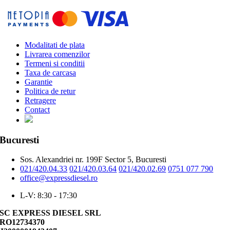
Modalitati de plata
Livrarea comenzilor
Termeni si conditii
Taxa de carcasa
Garantie
Politica de retur
Retragere
Contact
Bucuresti
Sos. Alexandriei nr. 199F Sector 5, Bucuresti
021/420.04.33
021/420.03.64
021/420.02.69
0751 077 790
office@expressdiesel.ro
L-V: 8:30 - 17:30
SC EXPRESS DIESEL SRL
RO12734370