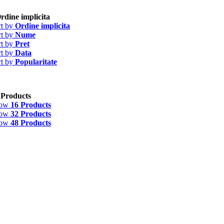
rdine implicita
rt by
Ordine implicita
rt by
Nume
rt by
Pret
rt by
Data
rt by
Popularitate
 Products
how
16 Products
how
32 Products
how
48 Products