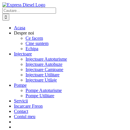
Skip
to
Cautare...
content
Acasa
Despre noi
Ce facem
Cine suntem
Echipa
Injectoare
Injectoare Autoturisme
Injectoare Autobuze
Injectoare Camioane
Injectoare Utilitare
Injectoare Utilaje
Pompe
Pompe Autoturisme
Pompe Utilitare
Servicii
Incarcare Freon
Contact
Contul meu