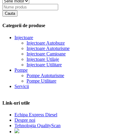
pagina
produsului.
Categorii de produse
Injectoare
Injectoare Autobuze
Injectoare Autoturisme
Injectoare Camioane
Injectoare Utilaje
Injectoare Utilitare
Pompe
Pompe Autoturisme
Pompe Utilitare
Servicii
Link-uri utile
Echipa Express Diesel
Despre noi
Tehnologia QualityScan