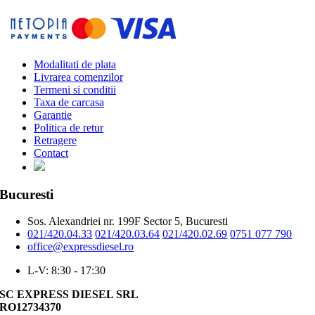
Modalitati de plata
Livrarea comenzilor
Termeni si conditii
Taxa de carcasa
Garantie
Politica de retur
Retragere
Contact
Bucuresti
Sos. Alexandriei nr. 199F Sector 5, Bucuresti
021/420.04.33
021/420.03.64
021/420.02.69
0751 077 790
office@expressdiesel.ro
L-V: 8:30 - 17:30
SC EXPRESS DIESEL SRL
RO12734370