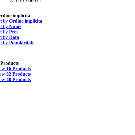
51101006035
rdine implicita
rt by
Ordine implicita
rt by
Nume
rt by
Pret
rt by
Data
rt by
Popularitate
 Products
how
16 Products
how
32 Products
how
48 Products