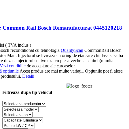
or Common Rail Bosch Remanufacturat 0445120218
lei
( TVA inclus )
Bosch reconditionat cu tehnologia
QualityScan
CommonRail Bosch
tor Man. Injectorul se livreaza cu oring de etansare chiulasa si saiba
re duza . Injectorul se livreaza cu piesa veche la schimb(numita
Vezi conditiile
de acceptare ale carcaselor.
ă opțiunile
Acest produs are mai multe variații. Opțiunile pot fi alese
 produsului.
Detalii
Filtreaza dupa tip vehicul