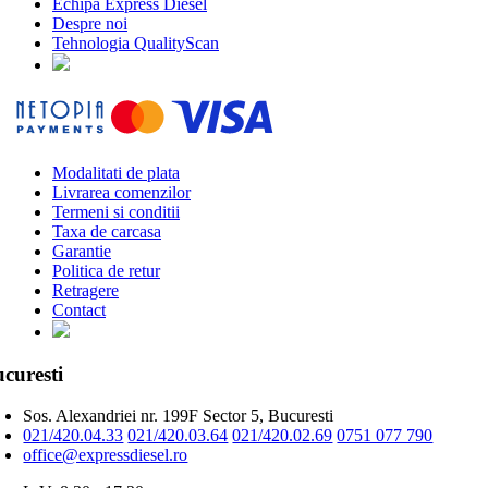
Echipa Express Diesel
Despre noi
Tehnologia QualityScan
Modalitati de plata
Livrarea comenzilor
Termeni si conditii
Taxa de carcasa
Garantie
Politica de retur
Retragere
Contact
curesti
Sos. Alexandriei nr. 199F Sector 5, Bucuresti
021/420.04.33
021/420.03.64
021/420.02.69
0751 077 790
office@expressdiesel.ro