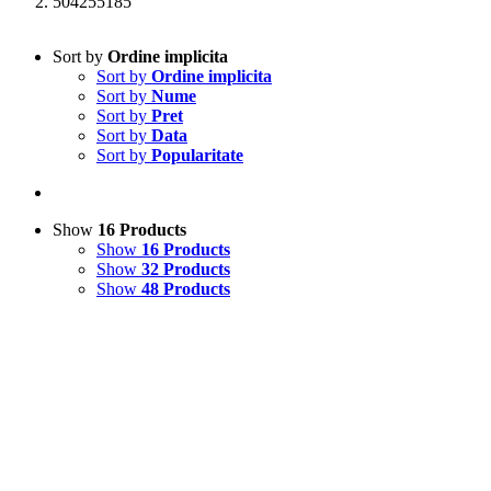
504255185
Sort by
Ordine implicita
Sort by
Ordine implicita
Sort by
Nume
Sort by
Pret
Sort by
Data
Sort by
Popularitate
Show
16 Products
Show
16 Products
Show
32 Products
Show
48 Products