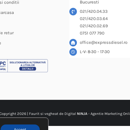
Bucuresti
i conditii
021/420.04.33
carcasa
021/420.03.64
021/420.02.69
de retur
0751 077 790
office@expressdiesel.ro
e
L-V: 8:30 - 17:30
Copyright
2026 | Faurit si vegheat de Digital
NINJA
-
Agentie Marketing Onl
Accept