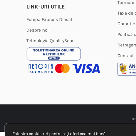
Termeni s
LINK-URI UTILE
Taxa de 
Echipa Express Diesel
Garantie
Despre noi
Politica 
Tehnologia QualityScan
Retrager
Contact
© 
Folosim cookie-uri pentru a-ți oferi cea mai bună