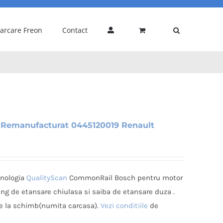
carcare Freon
Contact
 Remanufacturat 0445120019 Renault
hnologia
QualityScan
CommonRail Bosch pentru motor
ring de etansare chiulasa si saiba de etansare duza .
che la schimb(numita carcasa).
Vezi conditiile
de