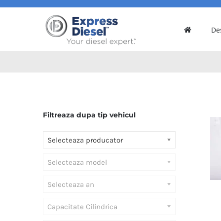
Skip
to
De
content
Filtreaza dupa tip vehicul
Selecteaza producator
Selecteaza model
Selecteaza an
Capacitate Cilindrica