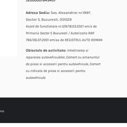
J2000001943407
Adresa Sediu:
Sos. Alexandriei nr.199F,
Sector 5, Bucuresti, 051529
Acord de functionare nr.129/18.03.2021 emis de
Primaria Sector 5 Bucuresti / Autorizatie RAR
766/06.07.2001 emisa de REGISTRUL AUTO ROMAN
Obiectele de activitate:
Intretinerea si
repararea autovehiculelor,
Comert cu amanuntul
de piese si accesorii pentru autovehicule,
Comert
cu ridicata de piese si accesorii pentru
autovehicule
ine