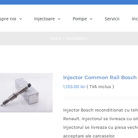
spre noi
Injectoare
Pompe
Servicii
In
Acasă
5001866647
Injector Common Rail Bosch
1,133.00
lei
( TVA inclus )
Injector Bosch reconditionat cu te
Renault. Injectorul se livreaza cu o
Injectorul se livreaza cu piesa ve
acceptare ale carcaselor.