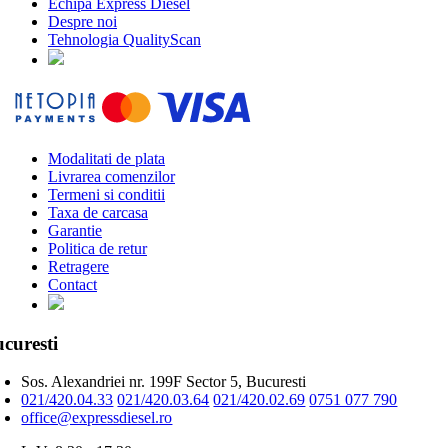
Echipa Express Diesel
Despre noi
Tehnologia QualityScan
Modalitati de plata
Livrarea comenzilor
Termeni si conditii
Taxa de carcasa
Garantie
Politica de retur
Retragere
Contact
curesti
Sos. Alexandriei nr. 199F Sector 5, Bucuresti
021/420.04.33
021/420.03.64
021/420.02.69
0751 077 790
office@expressdiesel.ro