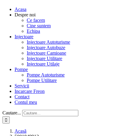
Acasa
Despre noi
Ce facem
Cine suntem
Echipa
Injectoare
Injectoare Autoturisme
Injectoare Autobuze
Injectoare Camioane
Injectoare Utilitare
Injectoare Utilaje
Pompe
Pompe Autoturisme
Pompe Utilitare
Servicii
Incarcare Freon
Contact
Contul meu
Cautare...
Acasă