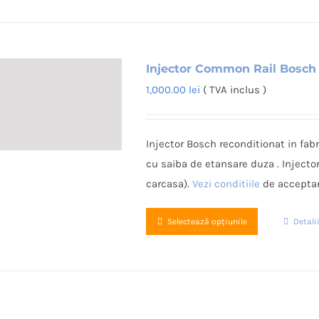
Injector Common Rail Bosch
1,000.00
lei
( TVA inclus )
Injector Bosch reconditionat in fabr
cu saiba de etansare duza . Injecto
carcasa).
Vezi conditiile
de acceptar
Acest
Selectează opțiunile
Detali
produs
are
mai
multe
variații.