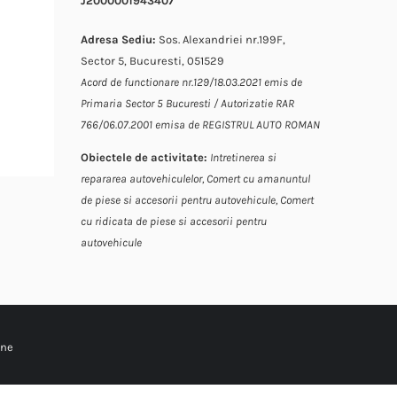
J2000001943407
Adresa Sediu:
Sos. Alexandriei nr.199F,
Sector 5, Bucuresti, 051529
Acord de functionare nr.129/18.03.2021 emis de
Primaria Sector 5 Bucuresti / Autorizatie RAR
766/06.07.2001 emisa de REGISTRUL AUTO ROMAN
Obiectele de activitate:
Intretinerea si
repararea autovehiculelor,
Comert cu amanuntul
de piese si accesorii pentru autovehicule,
Comert
cu ridicata de piese si accesorii pentru
autovehicule
ine