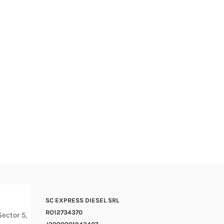
i.
SC EXPRESS DIESEL SRL
RO12734370
Sector 5,