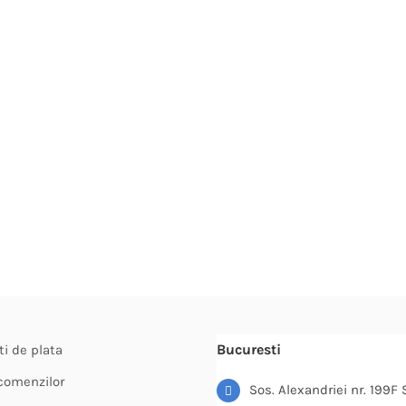
Opțiunile
pot
fi
alese
în
pagina
produsulu
Bucuresti
ti de plata
 comenzilor
Sos. Alexandriei nr. 199F 