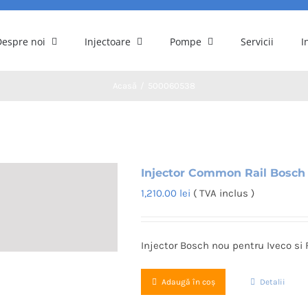
Despre noi
Injectoare
Pompe
Servicii
I
Acasă
500060538
Injector Common Rail Bosch 
1,210.00
lei
( TVA inclus )
Injector Bosch nou pentru Iveco si F
Adaugă în coș
Detalii