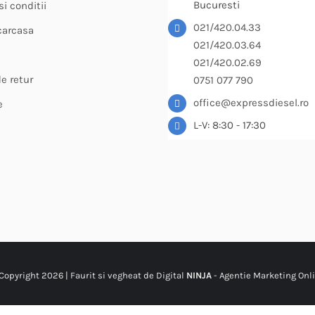
Bucuresti
i conditii
021/420.04.33
carcasa
021/420.03.64
021/420.02.69
de retur
0751 077 790
office@expressdiesel.ro
e
L-V: 8:30 - 17:30
Copyright
2026 | Faurit si vegheat de Digital
NINJA
-
Agentie Marketing Onl