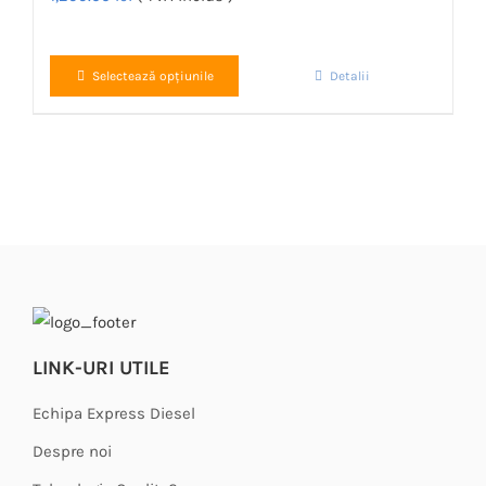
Acest
Selectează opțiunile
Detalii
produs
are
mai
multe
variații.
Opțiunile
pot
fi
alese
LINK-URI UTILE
în
pagina
Echipa Express Diesel
produsului.
Despre noi