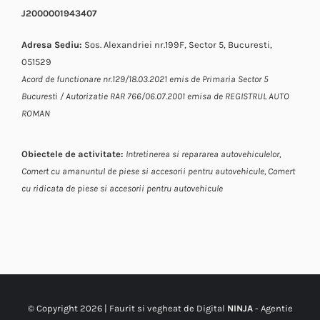
J2000001943407
Adresa Sediu:
Sos. Alexandriei nr.199F, Sector 5, Bucuresti,
051529
Acord de functionare nr.129/18.03.2021 emis de Primaria Sector 5
Bucuresti / Autorizatie RAR 766/06.07.2001 emisa de REGISTRUL AUTO
ROMAN
Obiectele de activitate:
Intretinerea si repararea autovehiculelor,
Comert cu amanuntul de piese si accesorii pentru autovehicule,
Comert
cu ridicata de piese si accesorii pentru autovehicule
© Copyright
2026 | Faurit si vegheat de Digital
NINJA
-
Agentie