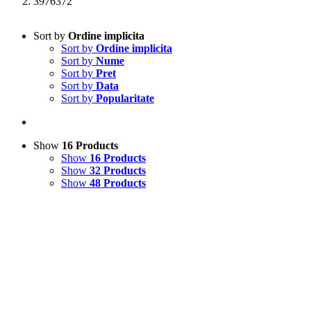
3976372
Sort by
Ordine implicita
Sort by
Ordine implicita
Sort by
Nume
Sort by
Pret
Sort by
Data
Sort by
Popularitate
Show
16 Products
Show
16 Products
Show
32 Products
Show
48 Products