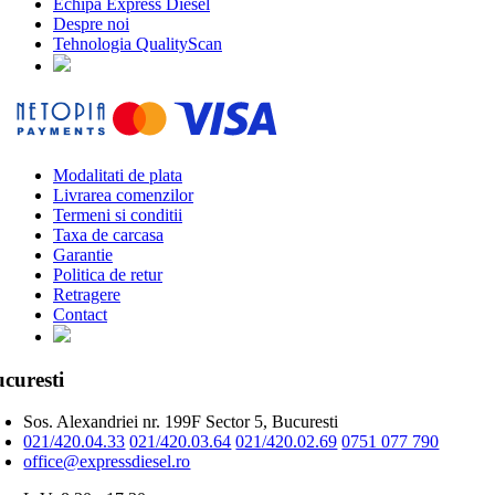
Echipa Express Diesel
Despre noi
Tehnologia QualityScan
Modalitati de plata
Livrarea comenzilor
Termeni si conditii
Taxa de carcasa
Garantie
Politica de retur
Retragere
Contact
curesti
Sos. Alexandriei nr. 199F Sector 5, Bucuresti
021/420.04.33
021/420.03.64
021/420.02.69
0751 077 790
office@expressdiesel.ro