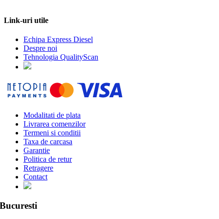
Link-uri utile
Echipa Express Diesel
Despre noi
Tehnologia QualityScan
Modalitati de plata
Livrarea comenzilor
Termeni si conditii
Taxa de carcasa
Garantie
Politica de retur
Retragere
Contact
Bucuresti