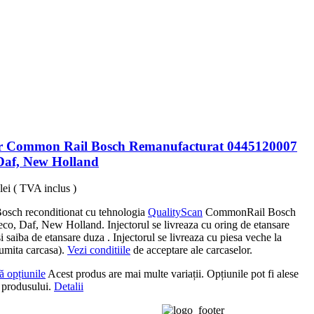
or Common Rail Bosch Remanufacturat 0445120007
 Daf, New Holland
lei
( TVA inclus )
Bosch reconditionat cu tehnologia
QualityScan
CommonRail Bosch
eco, Daf, New Holland. Injectorul se livreaza cu oring de etansare
si saiba de etansare duza . Injectorul se livreaza cu piesa veche la
umita carcasa).
Vezi conditiile
de acceptare ale carcaselor.
ă opțiunile
Acest produs are mai multe variații. Opțiunile pot fi alese
 produsului.
Detalii