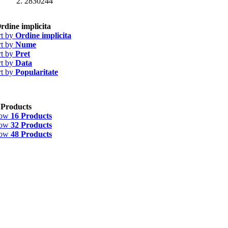
2830244
rdine implicita
rt by
Ordine implicita
rt by
Nume
rt by
Pret
rt by
Data
rt by
Popularitate
 Products
how
16 Products
how
32 Products
how
48 Products