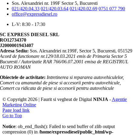
Sos. Alexandriei nr. 199F Sector 5, Bucuresti
021/420.04.33
021/420.03.64
021/420.02.69
0751 077 790
office@expressdiesel.ro
L-V: 8:30 - 17:30
SC EXPRESS DIESEL SRL
RO12734370
J2000001943407
Adresa Sediu:
Sos. Alexandriei nr.199F, Sector 5, Bucuresti, 051529
Acord de functionare nr.129/18.03.2021 emis de Primaria Sector 5
Bucuresti / Autorizatie RAR 766/06.07.2001 emisa de REGISTRUL
AUTO ROMAN
Obiectele de activitate:
Intretinerea si repararea autovehiculelor,
Comert cu amanuntul de piese si accesorii pentru autovehicule,
Comert cu ridicata de piese si accesorii pentru autovehicule
© Copyright
2026 | Faurit si vegheat de Digital
NINJA
-
Agentie
Marketing Online
Page load link
Go to Top
Notice
: ob_end_flush(): Failed to send buffer of zlib output
compression (0) in
/home/expressdiesel/public_html/wp-