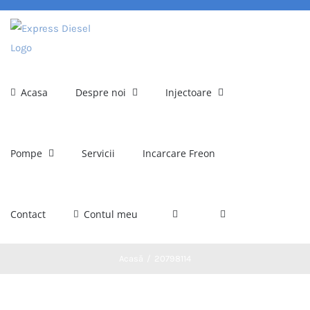
Skip
to
content
Acasa
Despre noi
Injectoare
Pompe
Servicii
Incarcare Freon
Contact
Contul meu
Acasă
20798114