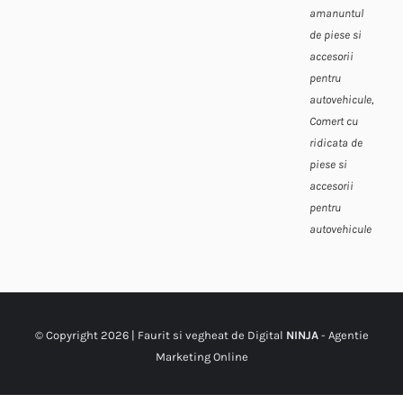
amanuntul
de piese si
accesorii
pentru
autovehicule,
Comert cu
ridicata de
piese si
accesorii
pentru
autovehicule
© Copyright
2026 | Faurit si vegheat de Digital
NINJA
-
Agentie
Marketing Online