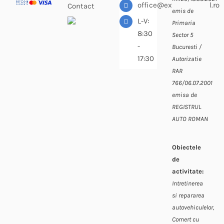
office@expressdiesel.ro
Contact
emis de
L-V:
Primaria
8:30
Sector 5
-
Bucuresti /
17:30
Autorizatie
RAR
766/06.07.2001
emisa de
REGISTRUL
AUTO ROMAN
Obiectele
de
activitate:
Intretinerea
si repararea
autovehiculelor,
Comert cu