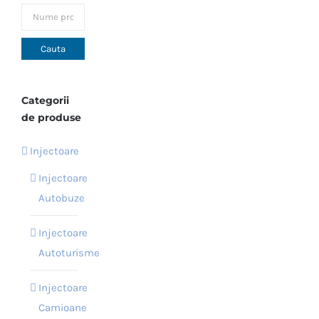
Opțiunile
pot
fi
alese
în
Categorii
pagina
de produse
produsului.
Injectoare
Injectoare
Autobuze
Injectoare
Autoturisme
Injectoare
Camioane