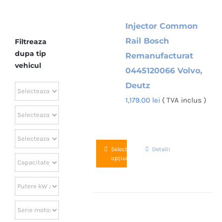
Injector Common
Rail Bosch
Filtreaza
dupa tip
Remanufacturat
vehicul
0445120066 Volvo,
Deutz
1,179.00
lei
( TVA inclus )
Acest
Selectează
Detalii
opțiunile
produs
are
mai
multe
variații.