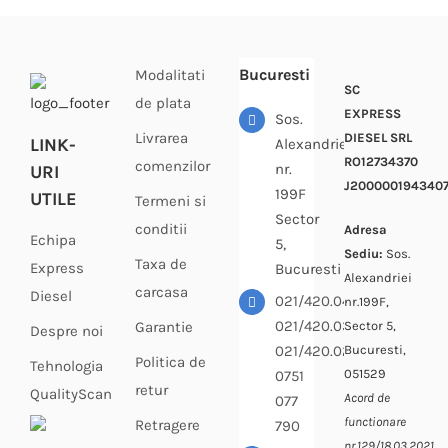
Bucuresti
Modalitati
SC
de plata
EXPRESS
Sos.
Livrarea
DIESEL SRL
LINK-
Alexandriei
RO12734370
comenzilor
nr.
URI
J200000194340
199F
UTILE
Termeni si
Sector
conditii
Adresa
Echipa
5,
Sediu:
Sos.
Taxa de
Express
Bucuresti
Alexandriei
carcasa
Diesel
021/420.04.33
nr.199F,
021/420.03.64
Sector 5,
Garantie
Despre noi
Bucuresti,
021/420.02.69
Politica de
Tehnologia
051529
0751
retur
QualityScan
Acord de
077
functionare
Retragere
790
nr.129/18.03.2021