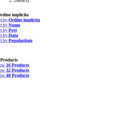
1980EQ
rdine implicita
rt by
Ordine implicita
rt by
Nume
rt by
Pret
rt by
Data
rt by
Popularitate
 Products
how
16 Products
how
32 Products
how
48 Products