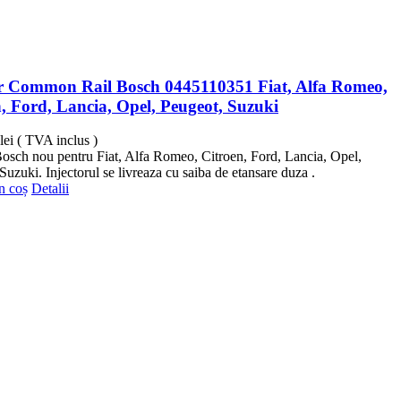
or Common Rail Bosch 0445110351 Fiat, Alfa Romeo,
, Ford, Lancia, Opel, Peugeot, Suzuki
lei
( TVA inclus )
Bosch nou pentru Fiat, Alfa Romeo, Citroen, Ford, Lancia, Opel,
Suzuki. Injectorul se livreaza cu saiba de etansare duza .
n coș
Detalii