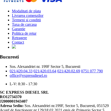
Modalitati de plata
Livrarea comenzilor
Termeni si conditii
Taxa de carcasa
Garantie
Politica de retur
Retragere
Contact
Bucuresti
Sos. Alexandriei nr. 199F Sector 5, Bucuresti
021/420.04.33
021/420.03.64
021/420.02.69
0751 077 790
office@expressdiesel.ro
L-V: 8:30 - 17:30
SC EXPRESS DIESEL SRL
RO12734370
J2000001943407
Adresa Sediu:
Sos. Alexandriei nr.199F, Sector 5, Bucuresti, 051529
Acord de functionare nr.129/18.03.2021 emis de Primaria Sector 5