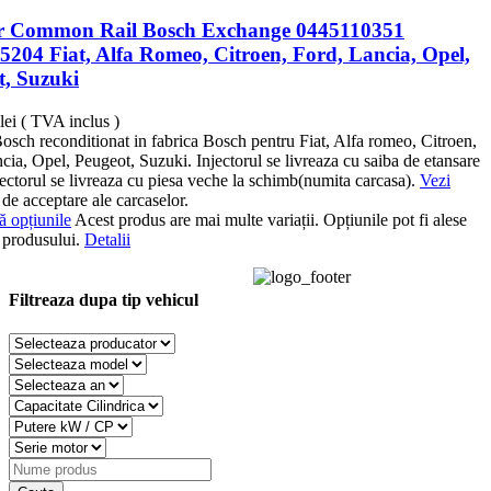
or Common Rail Bosch Exchange 0445110351
5204 Fiat, Alfa Romeo, Citroen, Ford, Lancia, Opel,
t, Suzuki
lei
( TVA inclus )
Bosch reconditionat in fabrica Bosch pentru Fiat, Alfa romeo, Citroen,
cia, Opel, Peugeot, Suzuki. Injectorul se livreaza cu saiba de etansare
jectorul se livreaza cu piesa veche la schimb(numita carcasa).
Vezi
de acceptare ale carcaselor.
ă opțiunile
Acest produs are mai multe variații. Opțiunile pot fi alese
 produsului.
Detalii
Filtreaza dupa tip vehicul