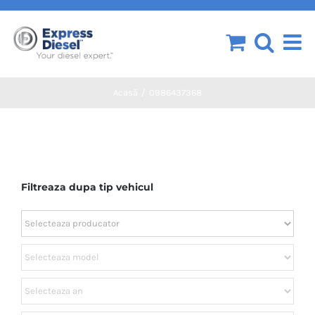
Skip
to
content
Acasă
0986437368
Filtreaza dupa tip vehicul