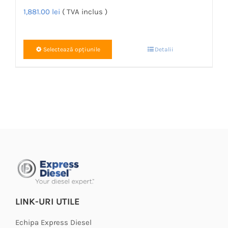
1,881.00
lei
( TVA inclus )
Acest
Selectează opțiunile
Detalii
produs
are
mai
multe
variații.
Opțiunile
pot
fi
alese
în
LINK-URI UTILE
pagina
produsului.
Echipa Express Diesel