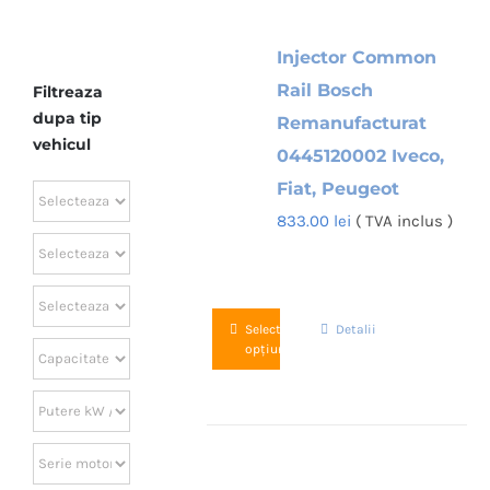
Injector Common
Rail Bosch
Filtreaza
dupa tip
Remanufacturat
vehicul
0445120002 Iveco,
Fiat, Peugeot
833.00
lei
( TVA inclus )
Acest
Selectează
Detalii
opțiunile
produs
are
mai
multe
variații.