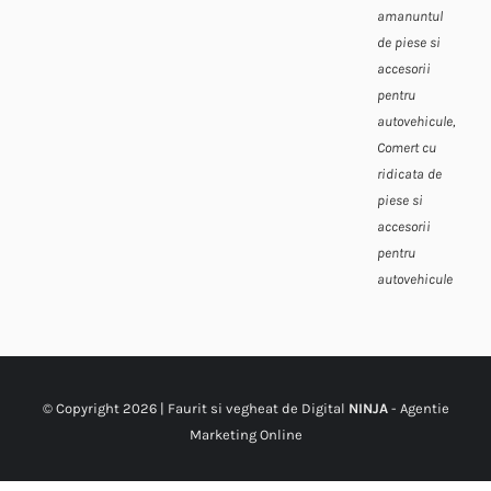
amanuntul
de piese si
accesorii
pentru
autovehicule,
Comert cu
ridicata de
piese si
accesorii
pentru
autovehicule
© Copyright
2026 | Faurit si vegheat de Digital
NINJA
-
Agentie
Marketing Online