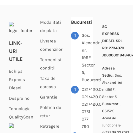
Bucuresti
Modalitati
SC
de plata
EXPRESS
Sos.
Livrarea
DIESEL SRL
LINK-
Alexandriei
RO12734370
comenzilor
nr.
URI
J200000194340
199F
UTILE
Termeni si
Sector
conditii
Adresa
Echipa
5,
Sediu:
Sos.
Taxa de
Express
Bucuresti
Alexandriei
carcasa
Diesel
021/420.04.33
nr.199F,
021/420.03.64
Sector 5,
Garantie
Despre noi
Bucuresti,
021/420.02.69
Politica de
Tehnologia
051529
0751
retur
QualityScan
Acord de
077
functionare
Retragere
790
nr.129/18.03.2021