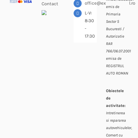
office@expressdiesel.ro
Contact
emis de
L-V:
Primaria
8:30
Sector 5
-
Bucuresti /
17:30
Autorizatie
RAR
766/06.07.2001
emisa de
REGISTRUL
AUTO ROMAN
Obiectele
de
activitate:
Intretinerea
si repararea
autovehiculelor,
Comert cu