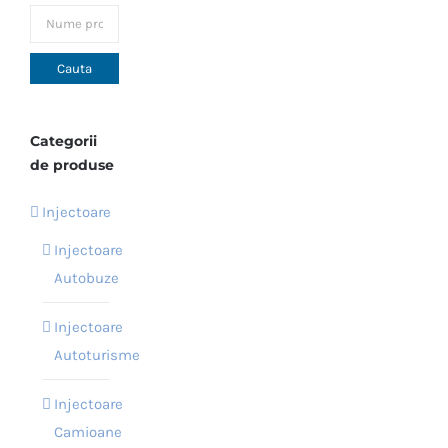
Opțiunile
pot
fi
alese
în
Categorii
pagina
de produse
produsului.
Injectoare
Injectoare
Autobuze
Injectoare
Autoturisme
Injectoare
Camioane