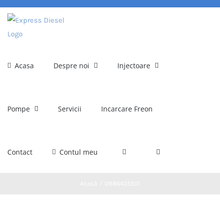
Skip
to
content
Acasa
Despre noi
Injectoare
Pompe
Servicii
Incarcare Freon
Contact
Contul meu
Acasă
0986435501