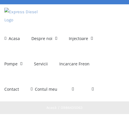
Skip
to
content
Acasa
Despre noi
Injectoare
Pompe
Servicii
Incarcare Freon
Contact
Contul meu
Acasă
0986435063