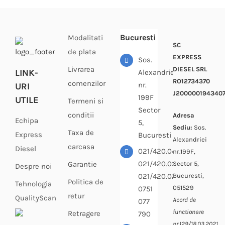
Bucuresti
Modalitati
SC
de plata
EXPRESS
Sos.
Livrarea
DIESEL SRL
LINK-
Alexandriei
RO12734370
comenzilor
nr.
URI
J200000194340
199F
UTILE
Termeni si
Sector
conditii
Adresa
Echipa
5,
Sediu:
Sos.
Taxa de
Express
Bucuresti
Alexandriei
carcasa
Diesel
021/420.04.33
nr.199F,
021/420.03.64
Sector 5,
Garantie
Despre noi
Bucuresti,
021/420.02.69
Politica de
Tehnologia
051529
0751
retur
QualityScan
Acord de
077
functionare
Retragere
790
nr.129/18.03.2021