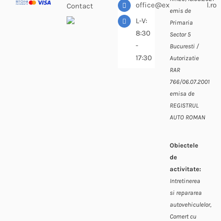
office@expressdiesel.ro
Contact
emis de
L-V:
Primaria
8:30
Sector 5
-
Bucuresti /
17:30
Autorizatie
RAR
766/06.07.2001
emisa de
REGISTRUL
AUTO ROMAN
Obiectele
de
activitate:
Intretinerea
si repararea
autovehiculelor,
Comert cu