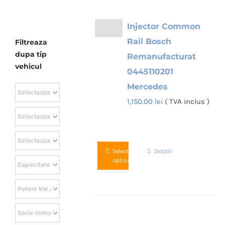
Injector Common
Rail Bosch
Filtreaza
dupa tip
Remanufacturat
vehicul
0445110201
Mercedes
1,150.00
lei
( TVA inclus )
Acest
Selectează
Detalii
opțiunile
produs
are
mai
multe
variații.