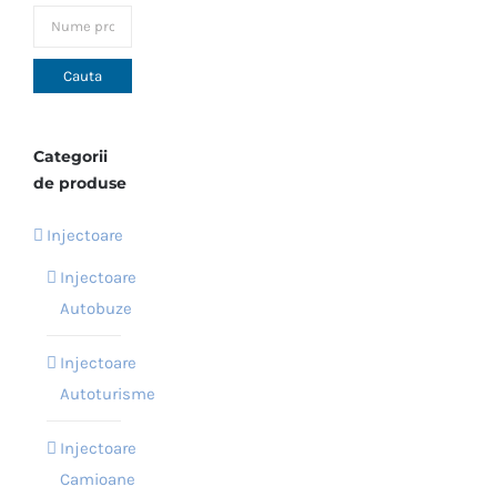
Opțiunile
pot
fi
alese
în
Categorii
pagina
de produse
produsului.
Injectoare
Injectoare
Autobuze
Injectoare
Autoturisme
Injectoare
Camioane