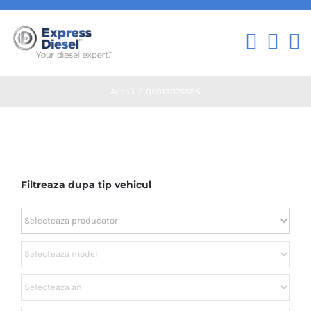
Skip
to
content
Acasă
059130755BS
Filtreaza dupa tip vehicul