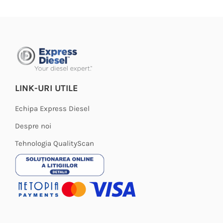
variații.
Opțiunile
pot
fi
alese
în
LINK-URI UTILE
pagina
produsului.
Echipa Express Diesel
Despre noi
Tehnologia QualityScan