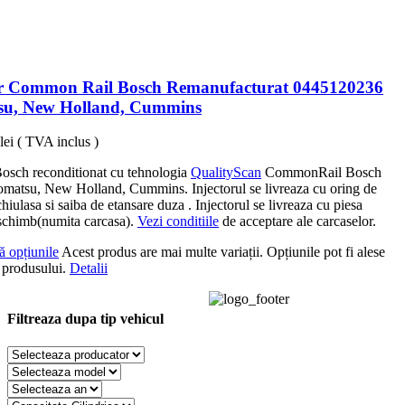
or Common Rail Bosch Remanufacturat 0445120236
u, New Holland, Cummins
lei
( TVA inclus )
Bosch reconditionat cu tehnologia
QualityScan
CommonRail Bosch
matsu, New Holland, Cummins. Injectorul se livreaza cu oring de
hiulasa si saiba de etansare duza . Injectorul se livreaza cu piesa
schimb(numita carcasa).
Vezi conditiile
de acceptare ale carcaselor.
ă opțiunile
Acest produs are mai multe variații. Opțiunile pot fi alese
 produsului.
Detalii
Filtreaza dupa tip vehicul