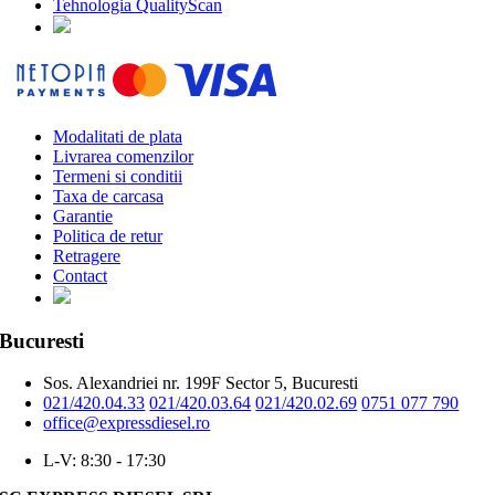
Tehnologia QualityScan
Modalitati de plata
Livrarea comenzilor
Termeni si conditii
Taxa de carcasa
Garantie
Politica de retur
Retragere
Contact
Bucuresti
Sos. Alexandriei nr. 199F Sector 5, Bucuresti
021/420.04.33
021/420.03.64
021/420.02.69
0751 077 790
office@expressdiesel.ro
L-V: 8:30 - 17:30