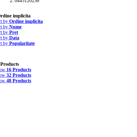
0445120236
rdine implicita
rt by
Ordine implicita
rt by
Nume
rt by
Pret
rt by
Data
rt by
Popularitate
 Products
how
16 Products
how
32 Products
how
48 Products