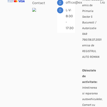
office@expressdiesel.ro
Contact
emis de
L-V:
Primaria
8:30
Sector 5
-
Bucuresti /
17:30
Autorizatie
RAR
766/06.07.2001
emisa de
REGISTRUL
AUTO ROMAN
Obiectele
de
activitate:
Intretinerea
si repararea
autovehiculelor,
Comert cu