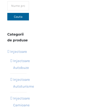
Opțiunile
pot
fi
alese
în
Categorii
pagina
de produse
produsului.
Injectoare
Injectoare
Autobuze
Injectoare
Autoturisme
Injectoare
Camioane