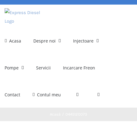
Skip
to
content
Acasa
Despre noi
Injectoare
Pompe
Servicii
Incarcare Freon
Contact
Contul meu
Acasă
0445120073