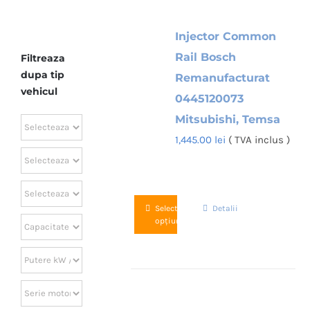
Injector Common
Rail Bosch
Filtreaza
dupa tip
Remanufacturat
vehicul
0445120073
Mitsubishi, Temsa
1,445.00
lei
( TVA inclus )
Acest
Selectează
Detalii
opțiunile
produs
are
mai
multe
variații.