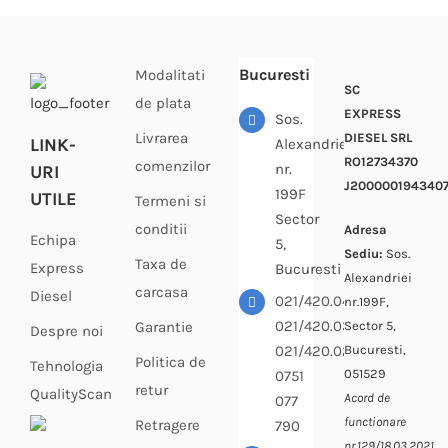
Bucuresti
Modalitati
SC
de plata
EXPRESS
Sos.
Livrarea
DIESEL SRL
LINK-
Alexandriei
RO12734370
comenzilor
nr.
URI
J200000194340
199F
UTILE
Termeni si
Sector
conditii
Adresa
Echipa
5,
Sediu:
Sos.
Taxa de
Express
Bucuresti
Alexandriei
carcasa
Diesel
021/420.04.33
nr.199F,
021/420.03.64
Sector 5,
Garantie
Despre noi
Bucuresti,
021/420.02.69
Politica de
Tehnologia
051529
0751
retur
QualityScan
Acord de
077
functionare
Retragere
790
nr.129/18.03.2021