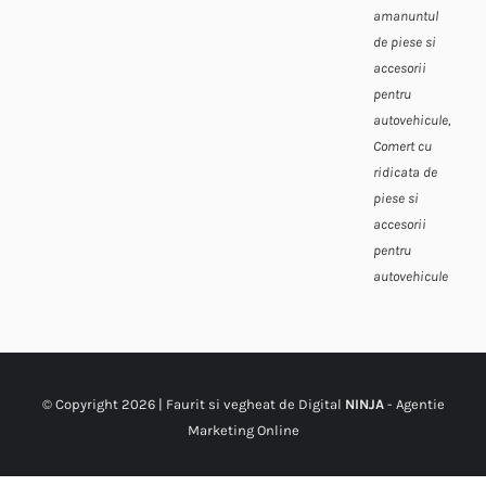
amanuntul
de piese si
accesorii
pentru
autovehicule,
Comert cu
ridicata de
piese si
accesorii
pentru
autovehicule
© Copyright
2026 | Faurit si vegheat de Digital
NINJA
-
Agentie
Marketing Online