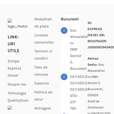
Bucuresti
Modalitati
SC
de plata
EXPRESS
Sos.
Livrarea
DIESEL SRL
LINK-
Alexandriei
RO12734370
comenzilor
nr.
URI
J200000194340
199F
UTILE
Termeni si
Sector
conditii
Adresa
Echipa
5,
Sediu:
Sos.
Taxa de
Express
Bucuresti
Alexandriei
carcasa
Diesel
021/420.04.33
nr.199F,
021/420.03.64
Sector 5,
Garantie
Despre noi
Bucuresti,
021/420.02.69
Politica de
Tehnologia
051529
0751
retur
QualityScan
Acord de
077
functionare
Retragere
790
nr.129/18.03.2021