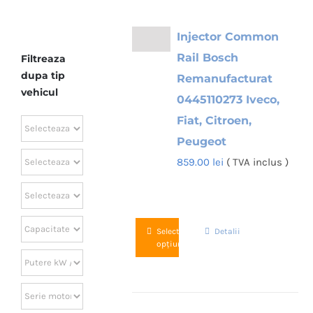
Injector Common
Rail Bosch
Filtreaza
dupa tip
Remanufacturat
vehicul
0445110273 Iveco,
Fiat, Citroen,
Peugeot
859.00
lei
( TVA inclus )
Acest
Selectează
Detalii
opțiunile
produs
are
mai
multe