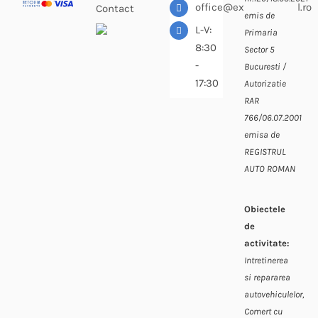
office@expressdiesel.ro
Contact
emis de
L-V:
Primaria
8:30
Sector 5
-
Bucuresti /
17:30
Autorizatie
RAR
766/06.07.2001
emisa de
REGISTRUL
AUTO ROMAN
Obiectele
de
activitate:
Intretinerea
si repararea
autovehiculelor,
Comert cu