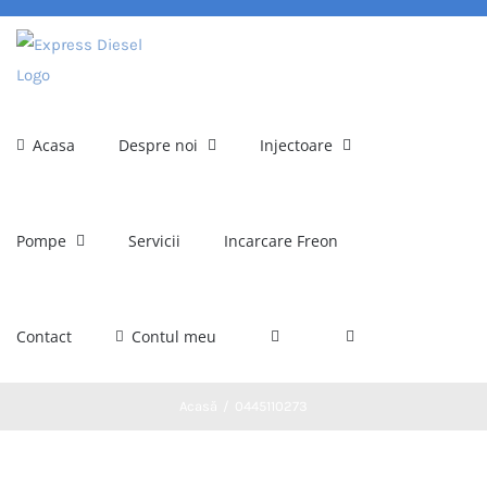
Skip
to
content
Acasa
Despre noi
Injectoare
Pompe
Servicii
Incarcare Freon
Contact
Contul meu
Acasă
0445110273