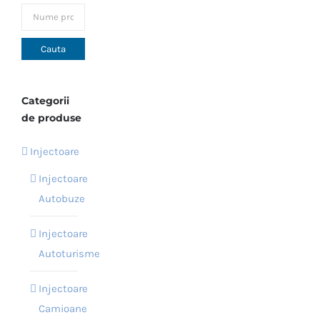
variații.
Opțiunile
pot
fi
alese
Categorii
în
de produse
pagina
Injectoare
produsului.
Injectoare
Autobuze
Injectoare
Autoturisme
Injectoare
Camioane