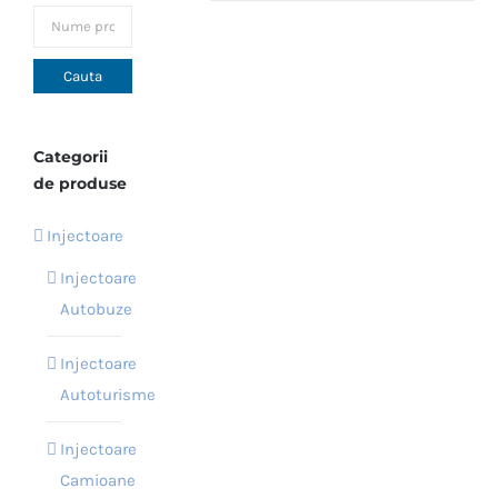
multe
variații.
Opțiunile
pot
fi
Categorii
alese
de produse
în
Injectoare
pagina
produsului.
Injectoare
Autobuze
Injectoare
Autoturisme
Injectoare
Camioane