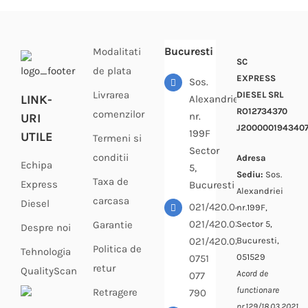
Bucuresti
Modalitati
SC
de plata
EXPRESS
Sos.
Livrarea
DIESEL SRL
LINK-
Alexandriei
RO12734370
comenzilor
nr.
URI
J200000194340
199F
UTILE
Termeni si
Sector
conditii
Adresa
Echipa
5,
Sediu:
Sos.
Taxa de
Express
Bucuresti
Alexandriei
carcasa
Diesel
021/420.04.33
nr.199F,
021/420.03.64
Sector 5,
Garantie
Despre noi
Bucuresti,
021/420.02.69
Politica de
Tehnologia
051529
0751
retur
QualityScan
Acord de
077
functionare
Retragere
790
nr.129/18.03.2021