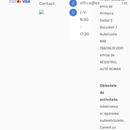
office@expressdiesel.ro
Contact
emis de
L-V:
Primaria
8:30
Sector 5
-
Bucuresti /
17:30
Autorizatie
RAR
766/06.07.2001
emisa de
REGISTRUL
AUTO ROMAN
Obiectele
de
activitate:
Intretinerea
si repararea
autovehiculelor,
Comert cu