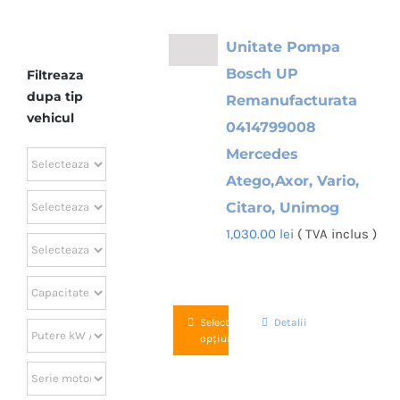
Unitate Pompa
Bosch UP
Filtreaza
dupa tip
Remanufacturata
vehicul
0414799008
Mercedes
Atego,Axor, Vario,
Citaro, Unimog
1,030.00
lei
( TVA inclus )
Acest
Selectează
Detalii
opțiunile
produs
are
mai