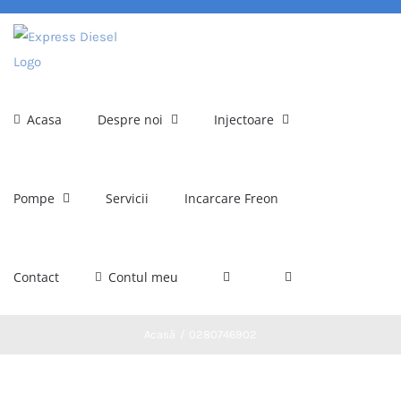
Skip
to
content
Acasa
Despre noi
Injectoare
Pompe
Servicii
Incarcare Freon
Contact
Contul meu
Acasă
0280746902