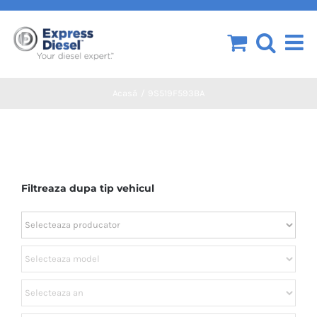
Skip
to
content
Acasă
9S519F593BA
Filtreaza dupa tip vehicul