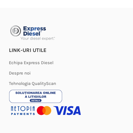
variații.
Opțiunile
pot
fi
alese
în
LINK-URI UTILE
pagina
produsului.
Echipa Express Diesel
Despre noi
Tehnologia QualityScan