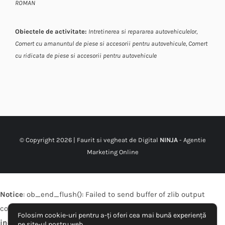
ROMAN
Obiectele de activitate:
Intretinerea si repararea autovehiculelor,
Comert cu amanuntul de piese si accesorii pentru autovehicule,
Comert
cu ridicata de piese si accesorii pentru autovehicule
© Copyright
2026 | Faurit si vegheat de Digital
NINJA
-
Agentie
Marketing Online
Notice
: ob_end_flush(): Failed to send buffer of zlib output
compression (0) in
/home/expressdiesel/public_html/wp-
Folosim cookie-uri pentru a-ți oferi cea mai bună experiență
includes/functions.php
on line
5493
pe site-ul nostru web.