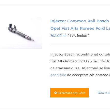
are
mai
multe
Injector Common Rail Bosch
variații.
Opțiunile
Opel Fiat Alfa Romeo Ford L
pot
762.00
lei
( TVA inclus )
fi
alese
Injector Bosch reconditionat cu te
în
Fiat Alfa Romeo Ford Lancia. Injecto
pagina
de etansare duza . Injectorul se li
produsulu
conditiile
de acceptare ale carcasel
Acest
Selectează opțiunile
Detali
produs
are