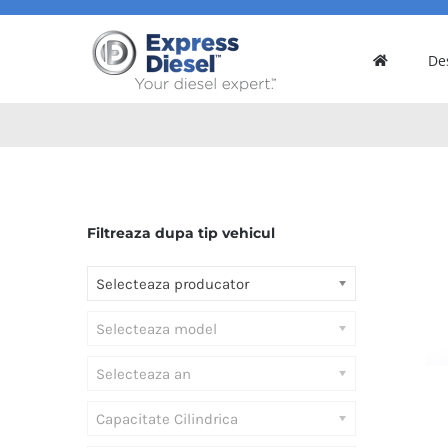
Skip
to
De
content
Filtreaza dupa tip vehicul
Selecteaza producator
Selecteaza model
Selecteaza an
Capacitate Cilindrica