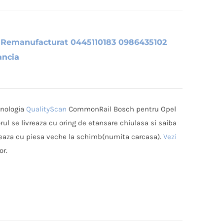
 Remanufacturat 0445110183 0986435102
ancia
hnologia
QualityScan
CommonRail Bosch pentru Opel
rul se livreaza cu oring de etansare chiulasa si saiba
vreaza cu piesa veche la schimb(numita carcasa).
Vezi
i.
or.
i