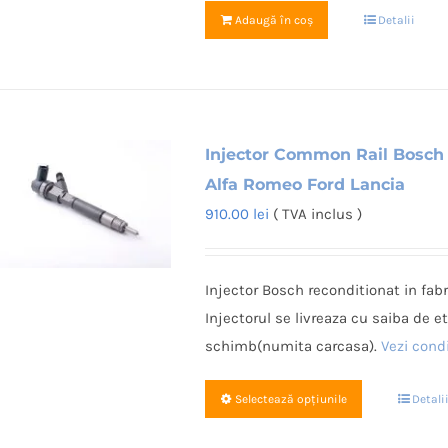
Adaugă în coș
Detalii
Injector Common Rail Bosch
Alfa Romeo Ford Lancia
910.00
lei
( TVA inclus )
Injector Bosch reconditionat in fab
Injectorul se livreaza cu saiba de e
schimb(numita carcasa).
Vezi condi
Acest
Selectează opțiunile
Detali
produs