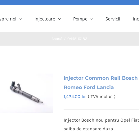
spre noi
Injectoare
Pompe
Servicii
In
Acasă
0445110183
Injector Common Rail Bosch 
Romeo Ford Lancia
1,424.00
lei
( TVA inclus )
Injector Bosch nou pentru Opel Fiat
saiba de etansare duza .