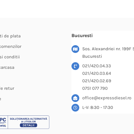
mai
multe
variații.
Opțiunile
Bucuresti
ti de plata
pot
fi
 comenzilor
Sos. Alexandriei nr. 199F 
alese
Bucuresti
i conditii
în
021/420.04.33
carcasa
pagina
021/420.03.64
produsulu
021/420.02.69
de retur
0751 077 790
office@expressdiesel.ro
e
L-V: 8:30 - 17:30