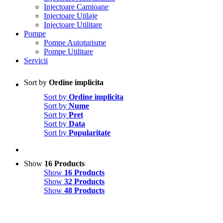
Injectoare Camioane
Injectoare Utilaje
Injectoare Utilitare
Pompe
Pompe Autoturisme
Pompe Utilitare
Servicii
Sort by
Ordine implicita
Sort by
Ordine implicita
Sort by
Nume
Sort by
Pret
Sort by
Data
Sort by
Popularitate
Show
16 Products
Show
16 Products
Show
32 Products
Show
48 Products