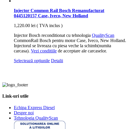
Injector Common Rail Bosch Remanufacturat
0445120157 Case, Iveco, New Holland
1,220.00
lei
( TVA inclus )
Injector Bosch reconditionat cu tehnologia
QualityScan
CommonRail Bosch pentru motor Case, Iveco, New Holland.
Injectorul se livreaza cu piesa veche la schimb(numita
carcasa).
Vezi conditiile
de acceptare ale carcaselor.
Acest
Selectează opțiunile
Detalii
produs
are
mai
multe
variații.
Opțiunile
Link-uri utile
pot
fi
alese
Echipa Express Diesel
în
Despre noi
pagina
Tehnologia QualityScan
produsului.