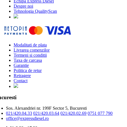
Echipa Express Diesel
Despre noi
Tehnologia QualityScan
Modalitati de plata
Livrarea comenzilor
Termeni si conditii
Taxa de carcasa
Garantie
Politica de retur
Retragere
Contact
curesti
Sos. Alexandriei nr. 199F Sector 5, Bucuresti
021/420.04.33
021/420.03.64
021/420.02.69
0751 077 790
office@expressdiesel.ro