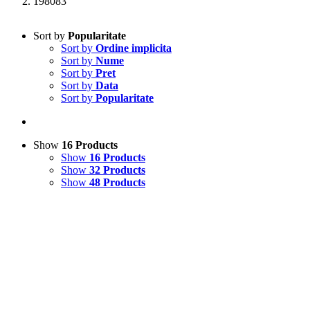
198083
Sort by
Popularitate
Sort by
Ordine implicita
Sort by
Nume
Sort by
Pret
Sort by
Data
Sort by
Popularitate
Show
16 Products
Show
16 Products
Show
32 Products
Show
48 Products