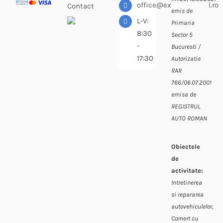
office@expressdiesel.ro
Contact
emis de
L-V:
Primaria
8:30
Sector 5
-
Bucuresti /
17:30
Autorizatie
RAR
766/06.07.2001
emisa de
REGISTRUL
AUTO ROMAN
Obiectele
de
activitate:
Intretinerea
si repararea
autovehiculelor,
Comert cu