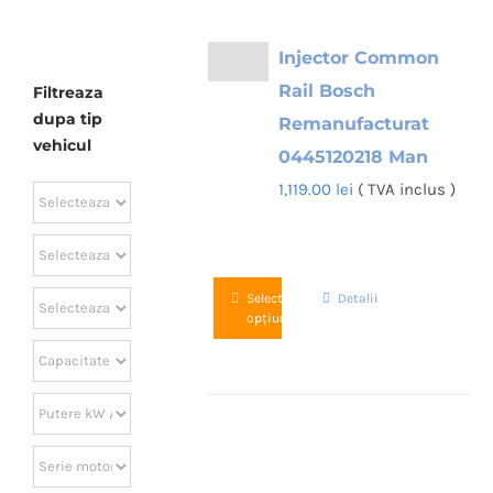
Injector Common
Rail Bosch
Filtreaza
dupa tip
Remanufacturat
vehicul
0445120218 Man
1,119.00
lei
( TVA inclus )
Acest
Selectează
Detalii
opțiunile
produs
are
mai
multe
variații.
Opțiunile