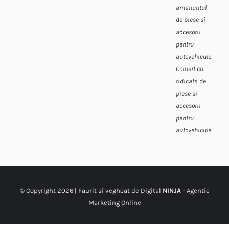
amanuntul
de piese si
accesorii
pentru
autovehicule,
Comert cu
ridicata de
piese si
accesorii
pentru
autovehicule
© Copyright
2026 | Faurit si vegheat de Digital
NINJA
-
Agentie
Marketing Online