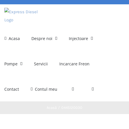
Skip
to
content
Acasa
Despre noi
Injectoare
Pompe
Servicii
Incarcare Freon
Contact
Contul meu
Acasă
0445120030