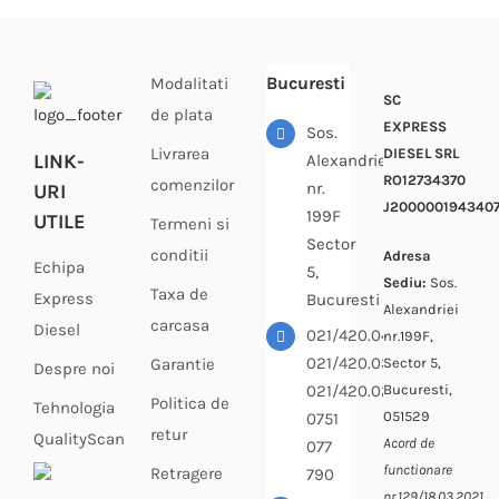
Bucuresti
Modalitati
SC
de plata
EXPRESS
Sos.
Livrarea
DIESEL SRL
LINK-
Alexandriei
RO12734370
comenzilor
nr.
URI
J200000194340
199F
UTILE
Termeni si
Sector
conditii
Adresa
Echipa
5,
Sediu:
Sos.
Taxa de
Express
Bucuresti
Alexandriei
carcasa
Diesel
021/420.04.33
nr.199F,
021/420.03.64
Sector 5,
Garantie
Despre noi
Bucuresti,
021/420.02.69
Politica de
Tehnologia
051529
0751
retur
QualityScan
Acord de
077
functionare
Retragere
790
nr.129/18.03.2021