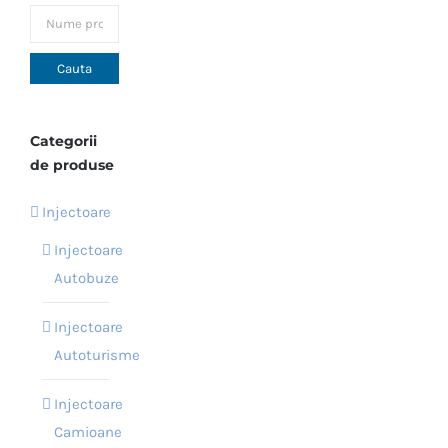
pot
fi
alese
în
pagina
Categorii
produsului.
de produse
Injectoare
Injectoare
Autobuze
Injectoare
Autoturisme
Injectoare
Camioane