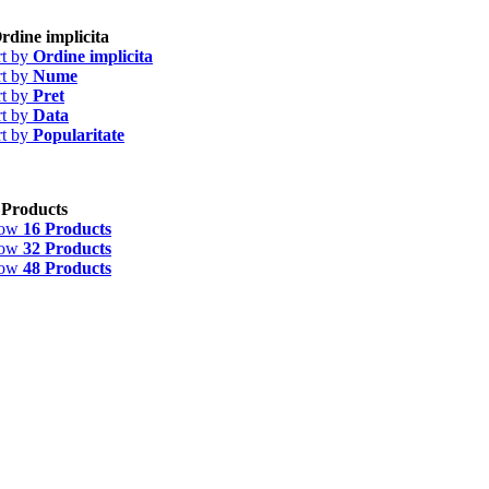
rdine implicita
rt by
Ordine implicita
rt by
Nume
rt by
Pret
rt by
Data
rt by
Popularitate
 Products
how
16 Products
how
32 Products
how
48 Products