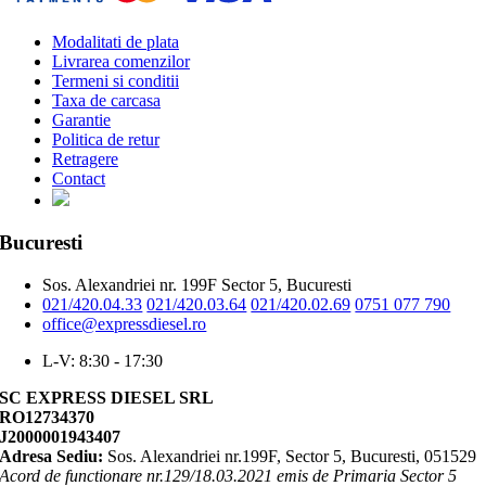
Modalitati de plata
Livrarea comenzilor
Termeni si conditii
Taxa de carcasa
Garantie
Politica de retur
Retragere
Contact
Bucuresti
Sos. Alexandriei nr. 199F Sector 5, Bucuresti
021/420.04.33
021/420.03.64
021/420.02.69
0751 077 790
office@expressdiesel.ro
L-V: 8:30 - 17:30
SC EXPRESS DIESEL SRL
RO12734370
J2000001943407
Adresa Sediu:
Sos. Alexandriei nr.199F, Sector 5, Bucuresti, 051529
Acord de functionare nr.129/18.03.2021 emis de Primaria Sector 5