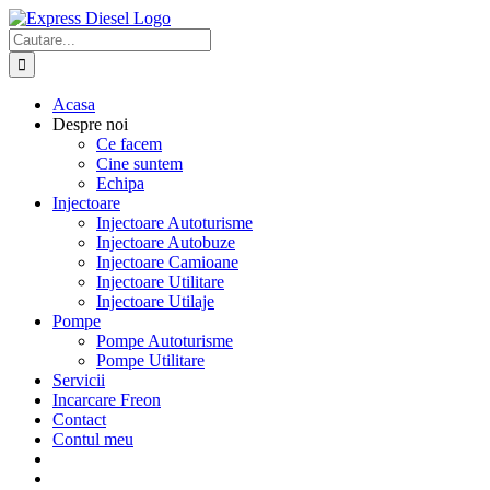
Skip
to
Cautare...
content
Acasa
Despre noi
Ce facem
Cine suntem
Echipa
Injectoare
Injectoare Autoturisme
Injectoare Autobuze
Injectoare Camioane
Injectoare Utilitare
Injectoare Utilaje
Pompe
Pompe Autoturisme
Pompe Utilitare
Servicii
Incarcare Freon
Contact
Contul meu