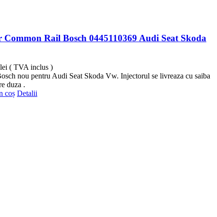
or Common Rail Bosch 0445110369 Audi Seat Skoda
lei
( TVA inclus )
Bosch nou pentru Audi Seat Skoda Vw. Injectorul se livreaza cu saiba
re duza .
n coș
Detalii