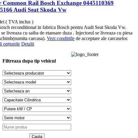
or Common Rail Bosch Exchange 0445110369
5166 Audi Seat Skoda Vw
lei
( TVA inclus )
Bosch reconditionat in fabrica Bosch pentru Audi Seat Skoda Vw.
 se livreaza cu saiba de etansare duza . Injectorul se livreaza cu piesa
schimb(numita carcasa).
Vezi conditiile
de acceptare ale carcaselor.
Acest
ă opțiunile
Detalii
produs
are
mai
Filtreaza dupa tip vehicul
multe
variații.
Opțiunile
pot
fi
alese
în
pagina
produsului.